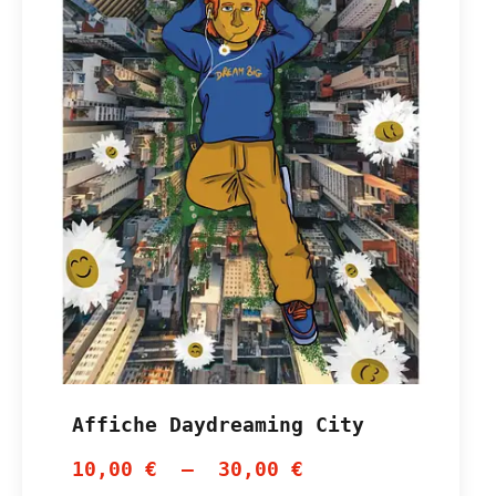
Affiche Daydreaming City
10,00
€
–
30,00
€