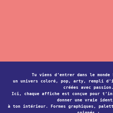
Acc
L’a
Réa
Con
Tu viens d’entrer dans le monde 
Bou
un univers coloré, pop, arty, rempli d’
créées avec passion
Ici, chaque affiche est conçue pour t’in
donner une vraie ident
à ton intérieur. Formes graphiques, palet
soignés :