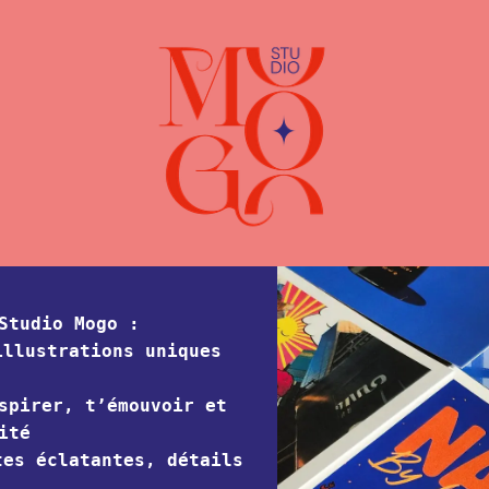
ueil
gence
lisations
tact
Studio Mogo :
tique
illustrations uniques
.
spirer, t’émouvoir et
ité
tes éclatantes, détails