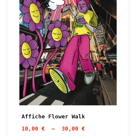
Affiche Flower Walk
10,00
€
–
30,00
€