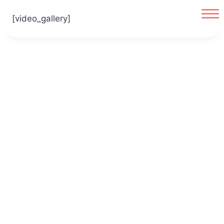
[video_gallery]
Accueil
L’agence
Réalisations
Contact
Boutique